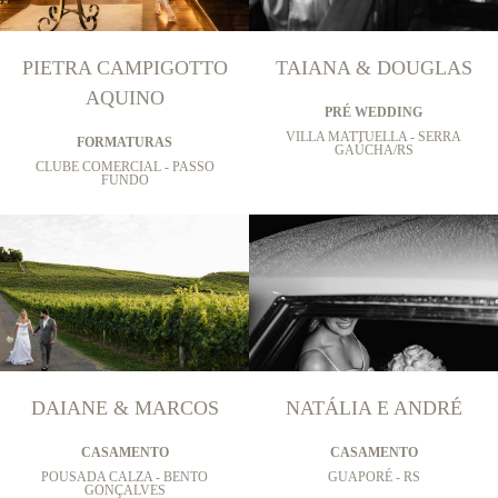
PIETRA CAMPIGOTTO
TAIANA & DOUGLAS
AQUINO
PRÉ WEDDING
VILLA MATTUELLA - SERRA
FORMATURAS
GAÚCHA/RS
CLUBE COMERCIAL - PASSO
FUNDO
DAIANE & MARCOS
NATÁLIA E ANDRÉ
CASAMENTO
CASAMENTO
POUSADA CALZA - BENTO
GUAPORÉ - RS
GONÇALVES