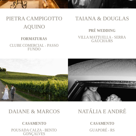
PIETRA CAMPIGOTTO
TAIANA & DOUGLAS
AQUINO
PRÉ WEDDING
VILLA MATTUELLA - SERRA
FORMATURAS
GAÚCHA/RS
CLUBE COMERCIAL - PASSO
FUNDO
DAIANE & MARCOS
NATÁLIA E ANDRÉ
CASAMENTO
CASAMENTO
POUSADA CALZA - BENTO
GUAPORÉ - RS
GONÇALVES