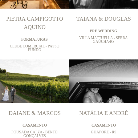
PIETRA CAMPIGOTTO
TAIANA & DOUGLAS
AQUINO
PRÉ WEDDING
VILLA MATTUELLA - SERRA
FORMATURAS
GAÚCHA/RS
CLUBE COMERCIAL - PASSO
FUNDO
DAIANE & MARCOS
NATÁLIA E ANDRÉ
CASAMENTO
CASAMENTO
POUSADA CALZA - BENTO
GUAPORÉ - RS
GONÇALVES