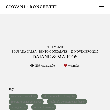
CASAMENTO
POUSADA CALZA - BENTO GONÇALVES
23/NOVEMBRO/2025
DAIANE & MARCOS
219
visualizações
0
curtidas
Tags
casamento daia e kito
giovani ronchetti fotógrafo
fotógrafo bento gonçalves
fotógrafo de casamentos bento
serra gaúcha
giovani fotografo